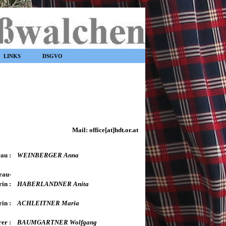
LINKS
DSGVO
Mail: office[at]hdt.or.at
u :
WEINBERGER Anna
rau-
rin :
HABERLANDNER Anita
in :
ACHLEITNER Maria
rer :
BAUMGARTNER Wolfgang