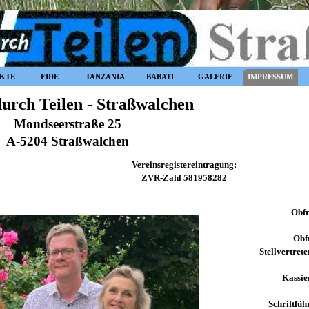
Menü überspringen
KTE
FIDE
TANZANIA
BABATI
GALERIE
IMPRESSUM
▼
▼
▼
durch Teilen - Straßwalchen
Mondseerstraße 25
A-5204 Straßwalchen
Vereinsregistereintragung:
ZVR-Zahl 581958282
Obfra
Obf
Stellvertrete
Kassier
Schriftfüh